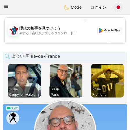
J
Taimerais
Toggle
Mode
ログイン
navigation
💖
理想の相手を見つけよう
💖
今すぐ出会い系アプリをダウンロード！
💕
💕
出会い 男 Île-de-France
58 年
60 年
25 年
Crépy-en-Valois
Paris
Fromont
0.9/1