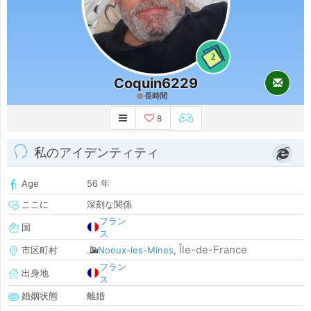
2
Coquin6229
長時間
8
私のアイデンティティ
Age
56 年
ここに
深刻な関係
フラン
国
ス
Île-de-France
市区町村
Noeux-les-Mines
,
フラン
出身地
ス
婚姻状態
離婚