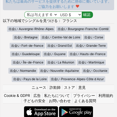
私たちは最高のサービスを提供するために懸命に働いています。
ご協力をお願いします
以下の地域でシングルを見つける： フランス
出会い Auvergne-Rhône-Alpes
出会い Bourgogne-Franche-Comté
出会い Bretagne
出会い Centre-Val de Loire
出会い Corse
出会い Fort-de-france
出会い Grand Est
出会い Grande-Terre
出会い Guadeloupe
出会い Guyane
出会い Hauts-de-France
出会い Île-de-France
出会い La Réunion
出会い Martinique
出会い Normandie
出会い Nouvelle-Aquitaine
出会い Occitanie
出会い Pays de la Loire
出会い Provence-Alpes-Côte d Azur
ニュース
|
詐欺師
|
ストア
|
意見
Cookie & GDPR
|
広告
|
私たちについて
|
プライバシー
|
利用規約
|
子どもの安全
|
お問い合わせ
|
よくある質問