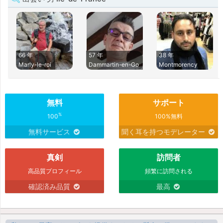
66 年
57 年
38 年
Marly-le-roi
Dammartin-en-Go
Montmorency
無料
サポート
%
100
100%無料
無料サービス
聞く耳を持つモデレーター
真剣
訪問者
高品質プロフィール
頻繁に訪問される
確認済み品質
最高