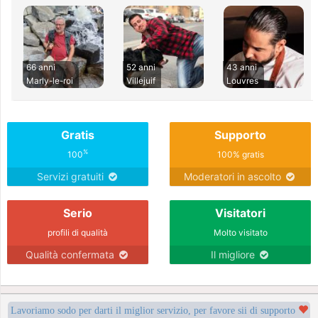
66 anni
52 anni
43 anni
Marly-le-roi
Villejuif
Louvres
Gratis
Supporto
%
100
100% gratis
Servizi gratuiti
Moderatori in ascolto
Serio
Visitatori
profili di qualità
Molto visitato
Qualità confermata
Il migliore
Lavoriamo sodo per darti il miglior servizio, per favore sii di supporto