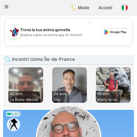
J
Taimerais
Toggle
Mode
Accedi
navigation
💖
Trova la tua anima gemella
💖
Scarica subito la nostra app di incontri!
💕
💕
Incontri Uomo Île-de-France
45 anni
34 anni
66 anni
Le Blanc-Mesnil
Orly
Marly-le-roi
0.9/1