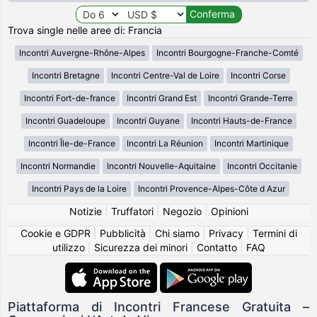
Trova single nelle aree di: Francia
Incontri Auvergne-Rhône-Alpes
Incontri Bourgogne-Franche-Comté
Incontri Bretagne
Incontri Centre-Val de Loire
Incontri Corse
Incontri Fort-de-france
Incontri Grand Est
Incontri Grande-Terre
Incontri Guadeloupe
Incontri Guyane
Incontri Hauts-de-France
Incontri Île-de-France
Incontri La Réunion
Incontri Martinique
Incontri Normandie
Incontri Nouvelle-Aquitaine
Incontri Occitanie
Incontri Pays de la Loire
Incontri Provence-Alpes-Côte d Azur
Notizie
|
Truffatori
|
Negozio
|
Opinioni
Cookie e GDPR
|
Pubblicità
|
Chi siamo
|
Privacy
|
Termini di
utilizzo
|
Sicurezza dei minori
|
Contatto
|
FAQ
Piattaforma di Incontri Francese Gratuita –