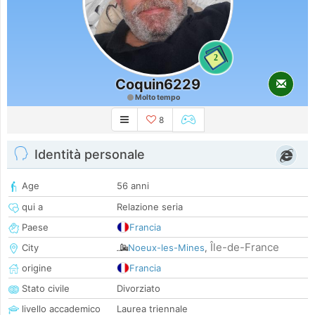
2
Coquin6229
Molto tempo
8
Identità personale
Age
56 anni
qui a
Relazione seria
Paese
Francia
Île-de-France
City
Noeux-les-Mines
,
origine
Francia
Stato civile
Divorziato
livello accademico
Laurea triennale