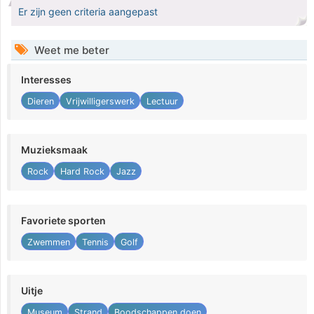
Er zijn geen criteria aangepast
Weet me beter
Interesses
Dieren
Vrijwilligerswerk
Lectuur
Muzieksmaak
Rock
Hard Rock
Jazz
Favoriete sporten
Zwemmen
Tennis
Golf
Uitje
Museum
Strand
Boodschappen doen