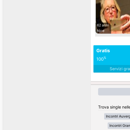
62 anni
Nice
Gratis
%
100
Servizi gra
Trova single nell
Incontri Auve
Incontri Gran