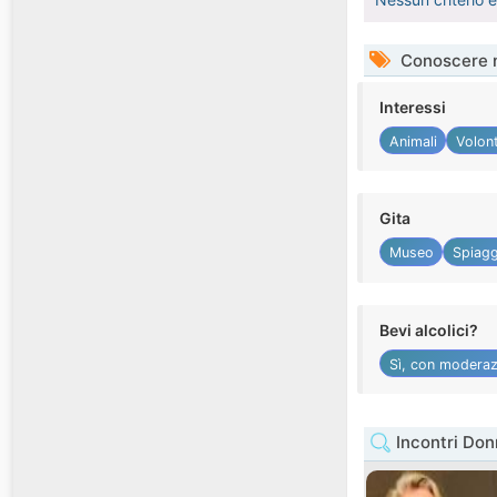
Conoscere 
Interessi
Animali
Volont
Gita
Museo
Spiagg
Bevi alcolici?
Sì, con moderaz
Incontri Do