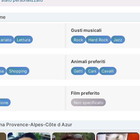
me
Gusti musicali
ariato
Lettura
Rock
Hard Rock
Jazz
Animali preferiti
ia
Shopping
Gatti
Cani
Cavalli
Film preferito
ione
Non specificato
nna Provence-Alpes-Côte d Azur