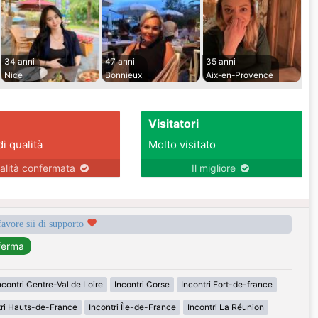
34 anni
47 anni
35 anni
Nice
Bonnieux
Aix-en-Provence
Visitatori
di qualità
Molto visitato
alità confermata
Il migliore
favore sii di supporto
ncontri Centre-Val de Loire
Incontri Corse
Incontri Fort-de-france
tri Hauts-de-France
Incontri Île-de-France
Incontri La Réunion