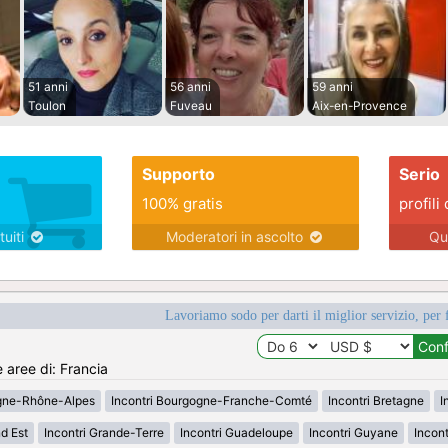
51 anni
56 anni
59 anni
Toulon
Fuveau
Aix-en-Provence
Supporto
Serio
100% gratis
profili 
tuiti
Moderatori in ascolto
Qu
Lavoriamo sodo per darti il miglior servizio, per 
e aree di: Francia
rgne-Rhône-Alpes
Incontri Bourgogne-Franche-Comté
Incontri Bretagne
I
d Est
Incontri Grande-Terre
Incontri Guadeloupe
Incontri Guyane
Incon