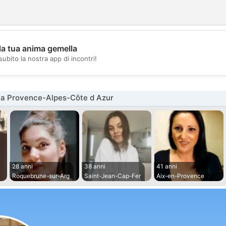
la tua anima gemella
💖
subito la nostra app di incontri!
💕
na Provence-Alpes-Côte d Azur
28 anni
38 anni
41 anni
Roquebrune-sur-Arg
Saint-Jean-Cap-Fer
Aix-en-Provence