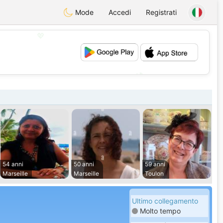
Mode
Accedi
Registrati
💖
💕
54 anni
50 anni
59 anni
Marseille
Marseille
Toulon
Ultimo collegamento
Molto tempo