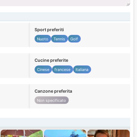
Sport preferiti
Nuoto
Tennis
Golf
Cucine preferite
Cinese
francese
Italiana
Canzone preferita
Non specificato