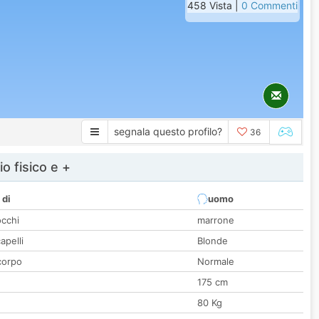
458 Vista |
0 Commenti
segnala questo profilo?
36
io fisico e +
 di
uomo
occhi
marrone
apelli
Blonde
corpo
Normale
175 cm
80 Kg