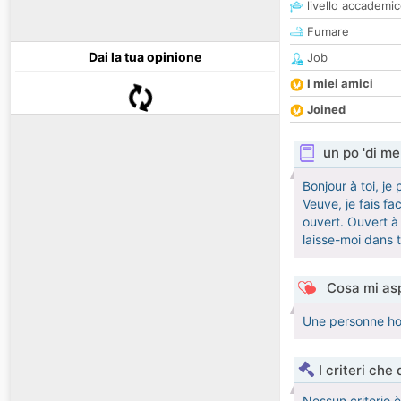
livello accademi
Fumare
Dai la tua opinione
Job
I miei amici
Joined
un po 'di me
Bonjour à toi, je
Veuve, je fais f
ouvert. Ouvert à
laisse-moi dans 
Cosa mi asp
Une personne hon
I criteri che
Nessun criterio 