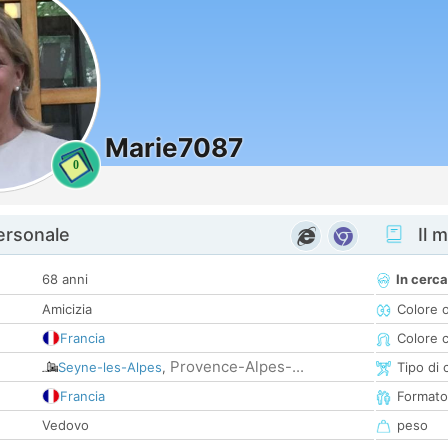
Marie7087
0
personale
Il m
68 anni
In cerca
Amicizia
Colore 
Francia
Colore c
Provence-Alpes-...
Seyne-les-Alpes
,
Tipo di 
Francia
Formato
Vedovo
peso