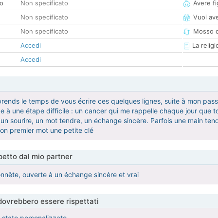
co
Non specificato
Avere fig
Non specificato
Vuoi ave
Non specificato
Mosso d
Accedi
La religi
Accedi
 prends le temps de vous écrire ces quelques lignes, suite à mon passa
ace à une étape difficile : un cancer qui me rappelle chaque jour que
 un sourire, un mot tendre, un échange sincère. Parfois une main ten
ton premier mot une petite clé
etto dal mio partner
nête, ouverte à un échange sincère et vrai
 dovrebbero essere rispettati
è stato personalizzato