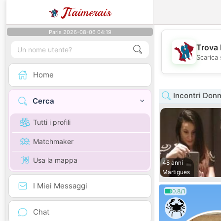
J
Taimerais
Paris 2026-08-06 04:19
Trova 
Scarica 
Home
Incontri Don
Cerca
Tutti i profili
Matchmaker
Usa la mappa
48 anni
Martigues
I Miei Messaggi
0.8/1
Chat