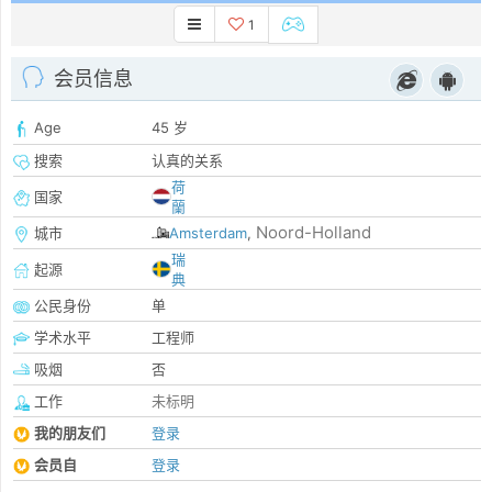
1
会员信息
Age
45 岁
搜索
认真的关系
荷
国家
蘭
Noord-Holland
城市
Amsterdam
,
瑞
起源
典
公民身份
单
学术水平
工程师
吸烟
否
工作
未标明
我的朋友们
登录
会员自
登录