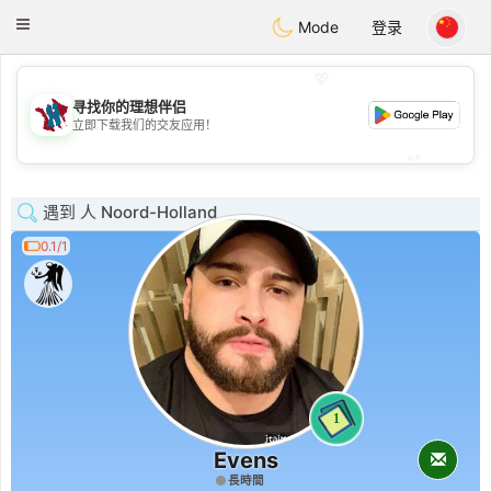
J
Taimerais
Toggle
Mode
登录
navigation
💖
寻找你的理想伴侣
💖
立即下载我们的交友应用！
💕
💕
遇到 人 Noord-Holland
0.1/1
1
Evens
長時間