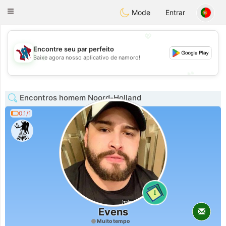
J
Taimerais
Toggle
Mode
Entrar
navigation
💖
Encontre seu par perfeito
💖
Baixe agora nosso aplicativo de namoro!
💕
💕
Encontros homem Noord-Holland
0.1/1
1
Evens
Muito tempo