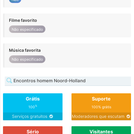
Filme favorito
Não especificado
Música favorita
Não especificado
Encontros homem Noord-Holland
Grátis
Suporte
%
100
100% grátis
Serviços gratuitos
Moderadores que escutam
Sério
Visitantes