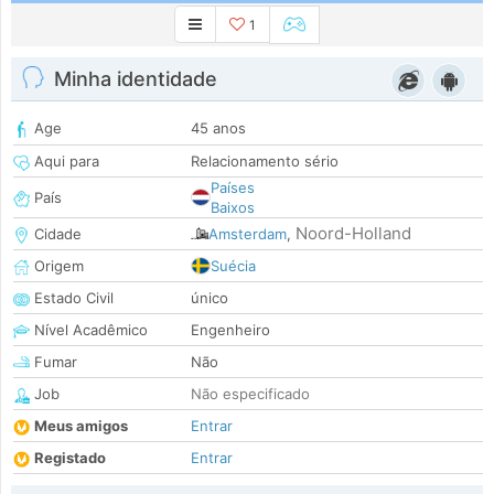
1
Minha identidade
Age
45 anos
Aqui para
Relacionamento sério
Países
País
Baixos
Noord-Holland
Cidade
Amsterdam
,
Origem
Suécia
Estado Civil
único
Nível Acadêmico
Engenheiro
Fumar
Não
Job
Não especificado
Meus amigos
Entrar
Registado
Entrar