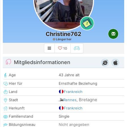
2
Christine762
Länger her
10
Mitgliedsinformationen
Age
43 Jahre alt
Hier für
Ernsthafte Beziehung
Land
Frankreich
Bretagne
Stadt
Rennes
,
Herkunft
Frankreich
Familienstand
Single
Bildungsniveau
Nicht angegeben