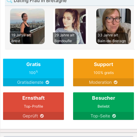
Dating Frau in Bretagne
19 Jahre alt
29 Jahre alt
33 Jahre alt
Brest
Bondoufle
Bain-de-Bretagn
Gratis
Support
%
100
100% gratis
Gratisdienste
Moderation
Ernsthaft
Besucher
Top-Profile
Beliebt
Geprüft
Top-Seite