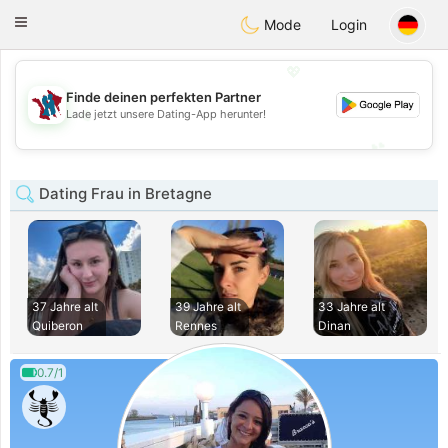
J
Taimerais
Toggle
Mode
Login
navigation
💖
Finde deinen perfekten Partner
💖
Lade jetzt unsere Dating-App herunter!
💕
💕
Dating Frau in Bretagne
37 Jahre alt
39 Jahre alt
33 Jahre alt
Quiberon
Rennes
Dinan
0.7/1