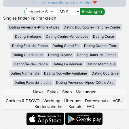
Unterstütze uns für besseren Service
Singles finden in: Frankreich
Dating Auvergne-Rhône-Alpes
Dating Bourgogne-Franche-Comté
Dating Bretagne
Dating Centre-Val de Loire
Dating Corse
Dating Fort-de-france
Dating Grand Est
Dating Grande-Terre
Dating Guadeloupe
Dating Guyane
Dating Hauts-de-France
Dating Île-de-France
Dating La Réunion
Dating Martinique
Dating Normandie
Dating Nouvelle-Aquitaine
Dating Occitanie
Dating Pays de la Loire
Dating Provence-Alpes-Côte d Azur
News
|
Fakes
|
Shop
|
Meinungen
Cookies & DSGVO
|
Werbung
|
Über uns
|
Datenschutz
|
AGB
|
Kindersicherheit
|
Kontakt
|
FAQ