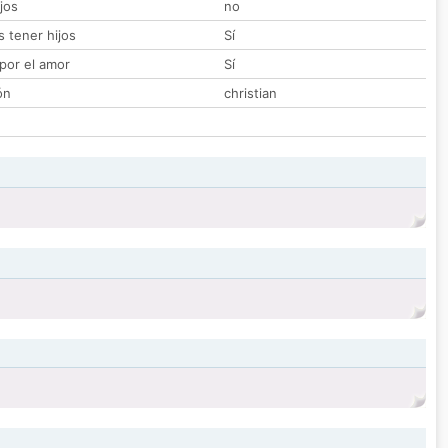
jos
no
 tener hijos
Sí
por el amor
Sí
ón
christian