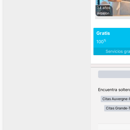
34 años
Arpajon
Gratis
%
100
Servicios gr
Encuentra solter
Citas Auvergne-
Citas Grande-T