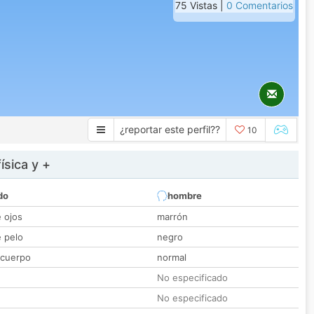
75 Vistas |
0 Comentarios
¿reportar este perfil??
10
ísica y +
do
hombre
e ojos
marrón
e pelo
negro
 cuerpo
normal
No especificado
No especificado