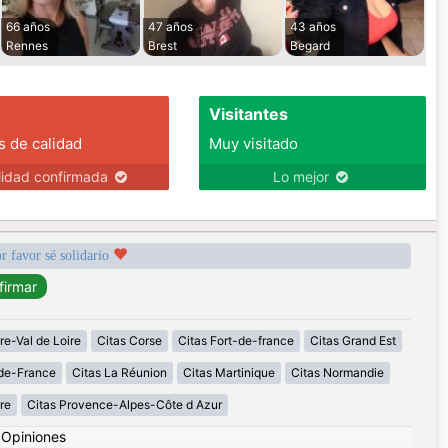
66 años
47 años
43 años
Rennes
Brest
Begard
Visitantes
s de calidad
Muy visitado
lidad confirmada
Lo mejor
r favor sé solidario
re-Val de Loire
Citas Corse
Citas Fort-de-france
Citas Grand Est
-de-France
Citas La Réunion
Citas Martinique
Citas Normandie
re
Citas Provence-Alpes-Côte d Azur
|
Opiniones