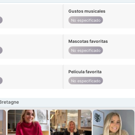
Gustos musicales
o
No especificado
Mascotas favoritas
o
No especificado
Película favorita
o
No especificado
Bretagne