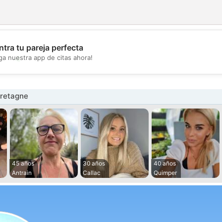
tra tu pareja perfecta
💖
ga nuestra app de citas ahora!
💕
Bretagne
45 años
30 años
40 años
Antrain
Callac
Quimper