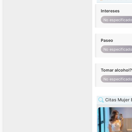
Intereses
No especificad
Paseo
No especificad
Tomar alcohol?
No especificad
Citas Mujer 