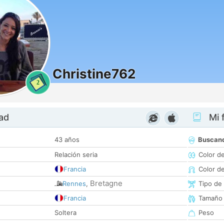
Christine762
2
dad
Mi f
43 años
Buscan
Relación seria
Color d
Francia
Color d
Bretagne
Rennes
,
Tipo de
Francia
Tamaño
Soltera
Peso