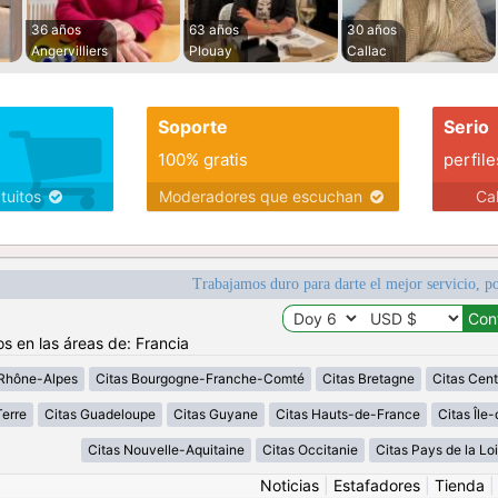
36 años
63 años
30 años
Angervilliers
Plouay
Callac
Soporte
Serio
100% gratis
perfile
atuitos
Moderadores que escuchan
Ca
Trabajamos duro para darte el mejor servicio, po
os en las áreas de: Francia
Rhône-Alpes
Citas Bourgogne-Franche-Comté
Citas Bretagne
Citas Cent
erre
Citas Guadeloupe
Citas Guyane
Citas Hauts-de-France
Citas Île
Citas Nouvelle-Aquitaine
Citas Occitanie
Citas Pays de la Loi
Noticias
|
Estafadores
|
Tienda