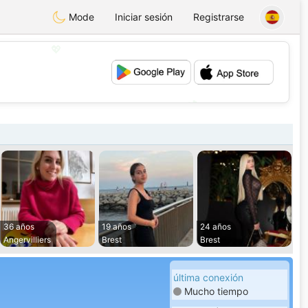
Mode
Iniciar sesión
Registrarse
💖
💕
36 años
19 años
24 años
Angervilliers
Brest
Brest
última conexión
Mucho tiempo