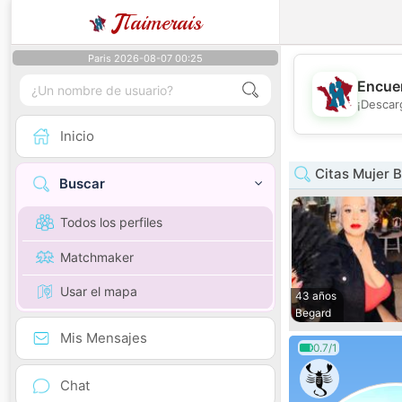
J
Taimerais
Paris 2026-08-07 00:25
Encuen
¡Descar
Inicio
Citas Mujer 
Buscar
Todos los perfiles
Matchmaker
Usar el mapa
43 años
Begard
Mis Mensajes
0.7/1
Chat