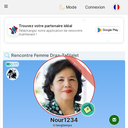
J
Taimerais
Toggle
Mode
Connexion
navigation
💖
Trouvez votre partenaire idéal
Téléchargez notre application de rencontre
💖
maintenant !
💕
💕
Rencontre Femme Draa-Tafilalet
Banni
0.7/1
0
Nour1234
longtemps