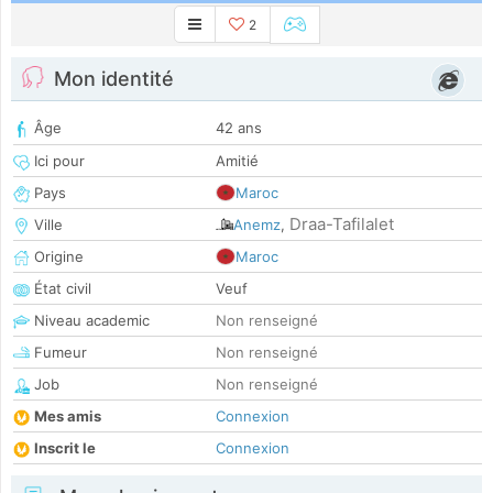
2
Mon identité
Âge
42 ans
Ici pour
Amitié
Pays
Maroc
Draa-Tafilalet
Ville
Anemz
,
Origine
Maroc
État civil
Veuf
Niveau academic
Non renseigné
Fumeur
Non renseigné
Job
Non renseigné
Mes amis
Connexion
Inscrit le
Connexion