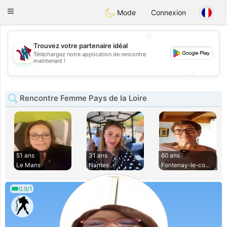
J
Taimerais
Toggle
Mode
Connexion
navigation
💖
Trouvez votre partenaire idéal
Téléchargez notre application de rencontre
💖
maintenant !
💕
💕
Rencontre Femme Pays de la Loire
51 ans
31 ans
60 ans
Le Mans
Nantes
Fontenay-le-comte
0.9/1