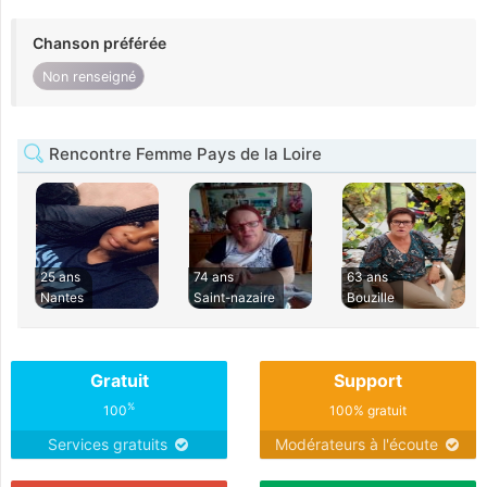
Chanson préférée
Non renseigné
Rencontre Femme Pays de la Loire
25 ans
74 ans
63 ans
Nantes
Saint-nazaire
Bouzille
Gratuit
Support
%
100
100% gratuit
Services gratuits
Modérateurs à l'écoute