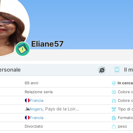
Eliane57
1
personale
Il m
69 anni
In cerca
Relazione seria
Colore 
Francia
Colore c
Pays de la Loir...
Angers
,
Tipo di 
Francia
Formato
Divorziato
peso