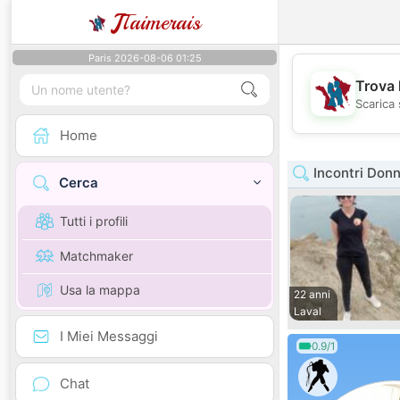
J
Taimerais
Paris 2026-08-06 01:25
Trova 
Scarica 
Home
Incontri Donn
Cerca
Tutti i profili
Matchmaker
Usa la mappa
22 anni
Laval
I Miei Messaggi
0.9/1
Chat