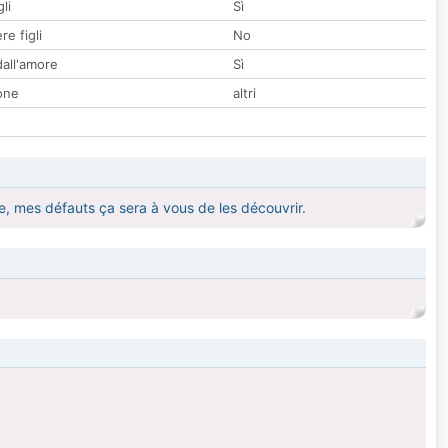
li
Sì
re figli
No
all'amore
Sì
one
altri
e, mes défauts ça sera à vous de les découvrir.