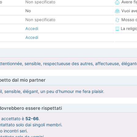
co
Non specificato
Avere fig
No
Vuoi ave
Non specificato
Mosso d
Accedi
La religi
Accedi
ttentionnée, sensible, respectueuse des autres, affectueuse, élégant
etto dal mio partner
l, sensible, élégant, un peu d'humour me fera plaisir.
 dovrebbero essere rispettati
tà accettato è
52-66
.
tattato solo dai singoli membri.
 incontri seri.
tattato solo da uomini.