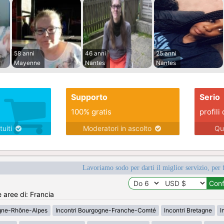
58 anni
46 anni
25 anni
Mayenne
Nantes
Nantes
Supporto
Serio
100% gratis
profili 
tuiti
Moderatori in ascolto
Qu
Lavoriamo sodo per darti il miglior servizio, per 
e aree di: Francia
rgne-Rhône-Alpes
Incontri Bourgogne-Franche-Comté
Incontri Bretagne
I