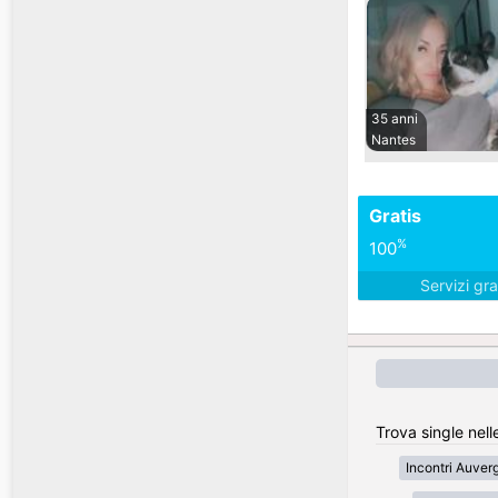
35 anni
Nantes
Gratis
%
100
Servizi gra
Trova single nell
Incontri Auve