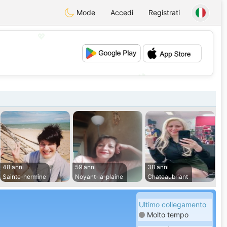
Mode
Accedi
Registrati
💖
💕
48 anni
59 anni
38 anni
Sainte-hermine
Noyant-la-plaine
Chateaubriant
Ultimo collegamento
Molto tempo