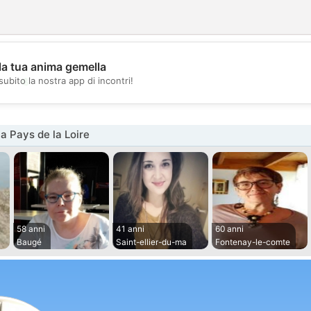
la tua anima gemella
💖
subito la nostra app di incontri!
💕
a Pays de la Loire
58 anni
41 anni
60 anni
Baugé
Saint-ellier-du-ma
Fontenay-le-comte