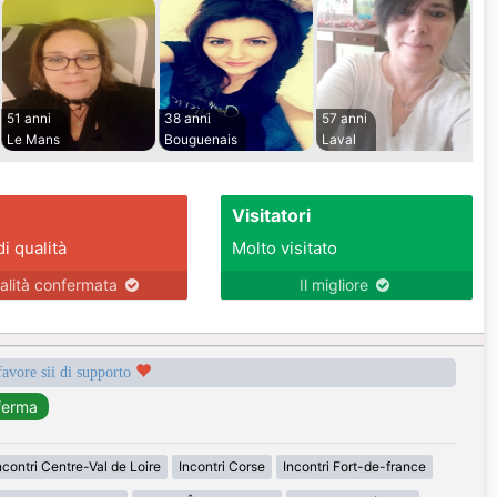
51 anni
38 anni
57 anni
Le Mans
Bouguenais
Laval
Visitatori
di qualità
Molto visitato
alità confermata
Il migliore
favore sii di supporto
ncontri Centre-Val de Loire
Incontri Corse
Incontri Fort-de-france