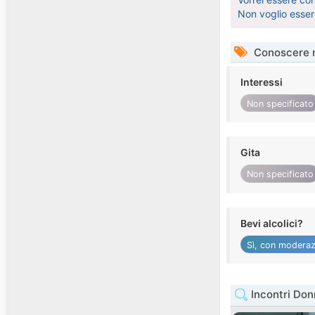
Non voglio essere
Conoscere 
Interessi
Non specificato
Gita
Non specificato
Bevi alcolici?
Sì, con moderaz
Incontri Don