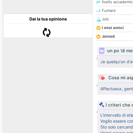
livello accademi
Fumare
Dai la tua opinione
Job
I miei amici
Joined
un po 'di me
Je quelqu'un d'a
Cosa mi asp
Affectueux, genti
I criteri che
L'intervallo di e
Voglio essere con
Sto solo cercando
Vorrei essere con