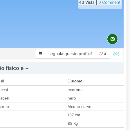
43 Vista |
0 Commenti
segnala questo profilo?
4
io fisico e +
 di
uomo
occhi
marrone
apelli
nero
corpo
Alcune curve
167 cm
85 Kg