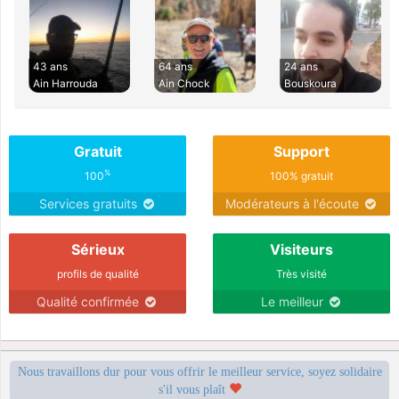
43 ans
64 ans
24 ans
Ain Harrouda
Ain Chock
Bouskoura
Gratuit
Support
%
100
100% gratuit
Services gratuits
Modérateurs à l'écoute
Sérieux
Visiteurs
profils de qualité
Très visité
Qualité confirmée
Le meilleur
Nous travaillons dur pour vous offrir le meilleur service, soyez solidaire
s'il vous plaît