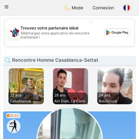
J
Taimerais
Toggle
Mode
Connexion
navigation
💖
Trouvez votre partenaire idéal
Téléchargez notre application de rencontre
💖
maintenant !
💕
💕
Rencontre Homme Casablanca-Settat
22 ans
28 ans
24 ans
Casablanca
Ain Diab, La Corni
Bouskoura
0.6/1