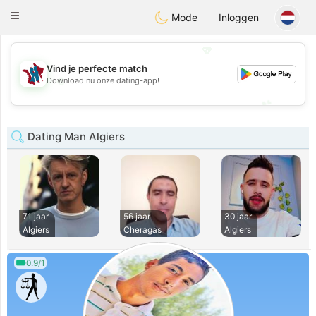
J
Taimerais
Toggle
Mode
Inloggen
navigation
💖
Vind je perfecte match
💖
Download nu onze dating-app!
💕
💕
Dating Man Algiers
71 jaar
56 jaar
30 jaar
Algiers
Cheragas
Algiers
0.9/1