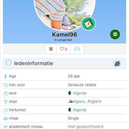
3
Kamel96
Lange tijd
0
ledeninformatie
Age
29 jaar
hier voor
Serieuze relatie
land
Algerije
Algiers
stad
Algiers
,
herkomst
Algerije
vitaal
Single
academisch niveau
Niet gespecificeerd