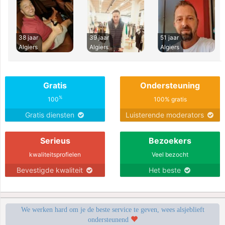
38 jaar
39 jaar
51 jaar
Algiers
Algiers
Algiers
Gratis
Ondersteuning
%
100
100% gratis
Gratis diensten
Luisterende moderators
Serieus
Bezoekers
kwaliteitsprofielen
Veel bezocht
Bevestigde kwaliteit
Het beste
We werken hard om je de beste service te geven, wees alsjeblieft
ondersteunend