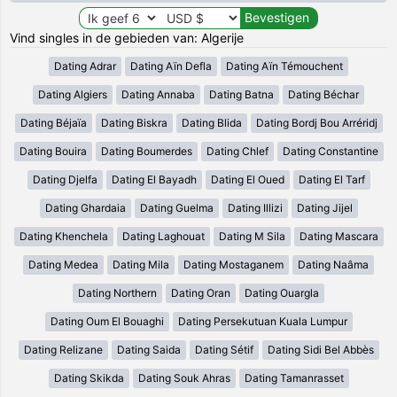
Vind singles in de gebieden van: Algerije
Dating Adrar
Dating Aïn Defla
Dating Aïn Témouchent
Dating Algiers
Dating Annaba
Dating Batna
Dating Béchar
Dating Béjaïa
Dating Biskra
Dating Blida
Dating Bordj Bou Arréridj
Dating Bouira
Dating Boumerdes
Dating Chlef
Dating Constantine
Dating Djelfa
Dating El Bayadh
Dating El Oued
Dating El Tarf
Dating Ghardaia
Dating Guelma
Dating Illizi
Dating Jijel
Dating Khenchela
Dating Laghouat
Dating M Sila
Dating Mascara
Dating Medea
Dating Mila
Dating Mostaganem
Dating Naâma
Dating Northern
Dating Oran
Dating Ouargla
Dating Oum El Bouaghi
Dating Persekutuan Kuala Lumpur
Dating Relizane
Dating Saida
Dating Sétif
Dating Sidi Bel Abbès
Dating Skikda
Dating Souk Ahras
Dating Tamanrasset