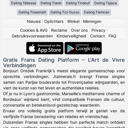
Dating Tébessa
Dating Tiaret
Dating Tindouf
Dating Tipaza
Dating Tissemsilt
Dating Tizi Ouzou
Dating Tlemcen
Nieuws
|
Oplichters
|
Winkel
|
Meningen
Cookies & AVG
|
Reclame
|
Over ons
|
Privacy
|
Gebruiksvoorwaarden
|
Kinderveiligheid
|
Contact
|
FAQ
Gratis Frans Dating Platform – L'Art de Vivre
Verbindingen
Bonjour! Ontdek Frankrijk's meest elegante gemeenschap voor
oprechte verbindingen. Jtaimerais.fr brengt Franse singles
samen van Parijse boulevards tot Provençaalse wijngaarden, en
viert de kunst van het leven en authentieke relaties.
Of je nu in Lyon's gastronomie, Marseille's mediterrane charme of
Bordeaux' wijnland bent, vind compatibele Fransen die cultuur,
conversatie en betekenisvol gezelschap waarderen.
Ervaar ons volledig gratis platform terwijl je geniet van de
verfijnde Franse benadering van relaties en vriendschap.
Duizenden Franse singles hebben hun perfecte match ontdekt
via onze verfijnde gemeenschap die kwaliteit boven kwantiteit